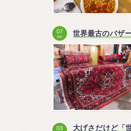
07
世界最古のバザ
Jan
大げさだけど「
03