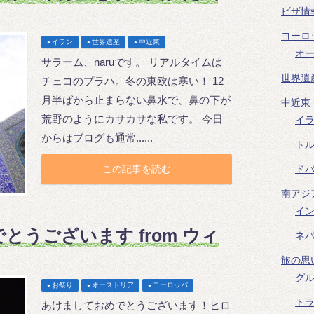
ビザ情
ヨーロ
イラン
世界遺産
中近東
オ
サラーム、naruです。 リアルタイムは
世界遺
チェコのプラハ。冬の東欧は寒い！ 12
月半ばから止まらない鼻水で、鼻の下が
中近東
荒野のようにカサカサな私です。 今日
イ
からはブログも通常......
ト
ド
この記事を読む
南アジ
イ
とうございます from ウィ
ネ
旅の思
グ
お祭り
オーストリア
ヨーロッパ
ト
あけましておめでとうございます！ヒロ