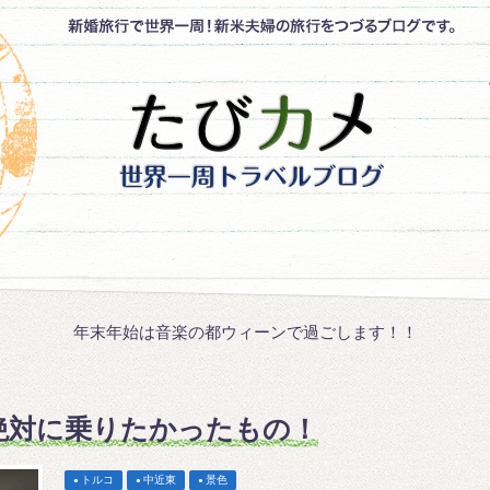
年末年始は音楽の都ウィーンで過ごします！！
絶対に乗りたかったもの！
トルコ
中近東
景色