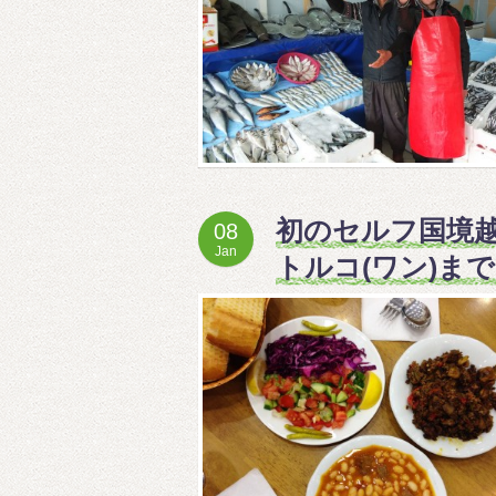
初のセルフ国境越
08
Jan
トルコ(ワン)ま