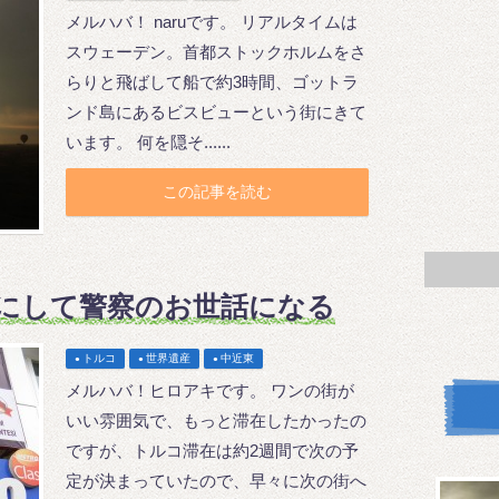
メルハバ！ naruです。 リアルタイムは
スウェーデン。首都ストックホルムをさ
らりと飛ばして船で約3時間、ゴットラ
ンド島にあるビスビューという街にきて
います。 何を隠そ......
この記事を読む
目にして警察のお世話になる
トルコ
世界遺産
中近東
メルハバ！ヒロアキです。 ワンの街が
いい雰囲気で、もっと滞在したかったの
ですが、トルコ滞在は約2週間で次の予
定が決まっていたので、早々に次の街へ