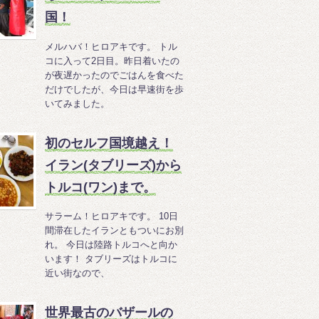
国！
メルハバ！ヒロアキです。 トル
コに入って2日目。昨日着いたの
が夜遅かったのでごはんを食べた
だけでしたが、今日は早速街を歩
いてみました。
初のセルフ国境越え！
イラン(タブリーズ)から
トルコ(ワン)まで。
サラーム！ヒロアキです。 10日
間滞在したイランともついにお別
れ。 今日は陸路トルコへと向か
います！ タブリーズはトルコに
近い街なので、
世界最古のバザールの