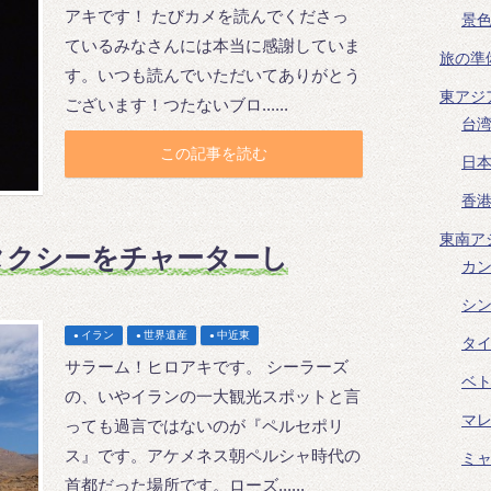
アキです！ たびカメを読んでくださっ
景
ているみなさんには本当に感謝していま
旅の準
す。いつも読んでいただいてありがとう
東アジ
ございます！つたないブロ......
台
この記事を読む
日
香
東南ア
タクシーをチャーターし
カ
シ
イラン
世界遺産
中近東
タ
サラーム！ヒロアキです。 シーラーズ
ベ
の、いやイランの一大観光スポットと言
マ
っても過言ではないのが『ペルセポリ
ス』です。アケメネス朝ペルシャ時代の
ミ
首都だった場所です。ローズ......