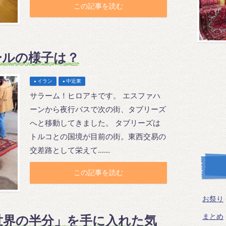
この記事を読む
ールの様子は？
イラン
中近東
サラーム！ヒロアキです。 エスファハ
ーンから夜行バスで次の街、タブリーズ
へと移動してきました。 タブリーズは
トルコとの国境が目前の街。東西交易の
交差路として栄えて......
この記事を読む
お祭り
まとめ
世界の半分」を手に入れた気