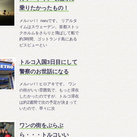
乗りたかったもの！
メルハバ！ naruです。 リアルタ
イムはスウェーデン。首都ストッ
クホルムをさらりと飛ばして船で
約3時間、ゴットランド島にある
ビスビューとい
トルコ入国3日目にして
警察のお世話になる
メルハバ！ヒロアキです。 ワン
の街がいい雰囲気で、もっと滞在
したかったのですが、トルコ滞在
は約2週間で次の予定が決まって
いたので、早々に次
ワンの街をぶらぶ
ら・・・トルコいい