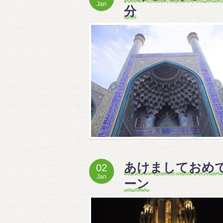
Jan
分
あけましておめで
02
Jan
ーン