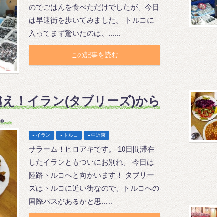
のでごはんを食べただけでしたが、今日
は早速街を歩いてみました。 トルコに
入ってまず驚いたのは、......
この記事を読む
え！イラン(タブリーズ)から
で。
イラン
トルコ
中近東
サラーム！ヒロアキです。 10日間滞在
したイランともついにお別れ。 今日は
陸路トルコへと向かいます！ タブリー
ズはトルコに近い街なので、トルコへの
国際バスがあるかと思......