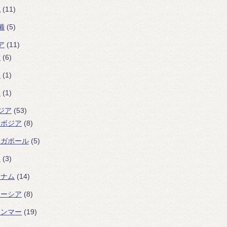
色
(11)
備
(5)
ア
(11)
湾
(6)
本
(1)
港
(1)
ジア
(53)
ンボジア
(8)
ンガポール
(5)
イ
(3)
トナム
(14)
レーシア
(8)
ャンマー
(19)