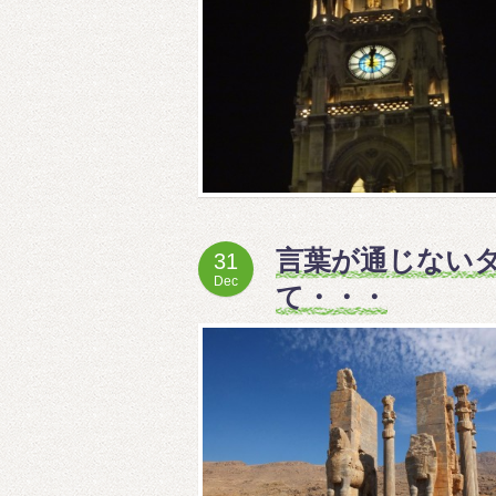
言葉が通じない
31
Dec
て・・・