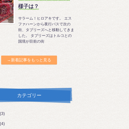
様子は？
サラーム！ヒロアキです。 エス
ファハーンから夜行バスで次の
街、タブリーズへと移動してきま
した。 タブリーズはトルコとの
国境が目前の街
→新着記事をもっと見る
カテゴリー
(3)
(4)