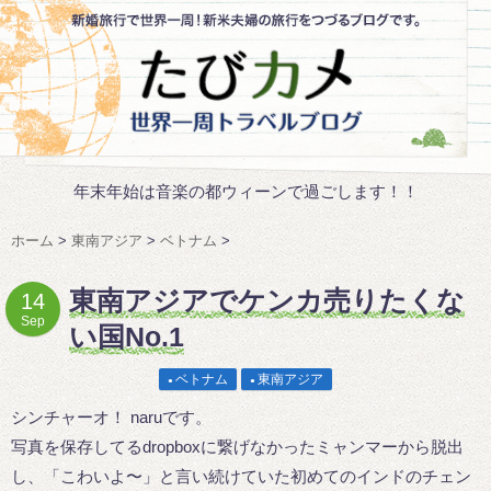
年末年始は音楽の都ウィーンで過ごします！！
ホーム
>
東南アジア
>
ベトナム
>
東南アジアでケンカ売りたくな
14
Sep
い国No.1
ベトナム
東南アジア
シンチャーオ！ naruです。
写真を保存してるdropboxに繋げなかったミャンマーから脱出
し、「こわいよ〜」と言い続けていた初めてのインドのチェン