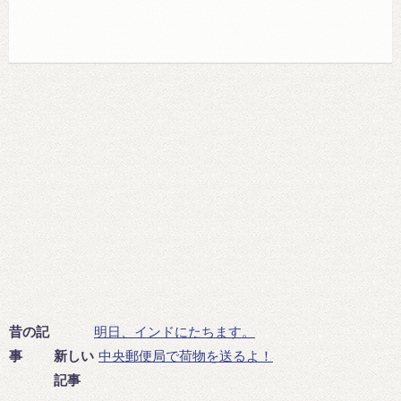
昔の記
明日、インドにたちます。
事
新しい
中央郵便局で荷物を送るよ！
記事