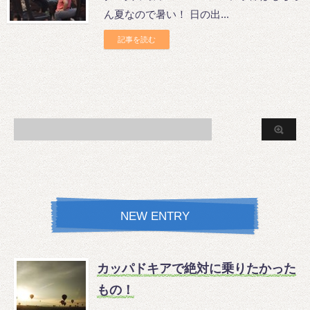
ん夏なので暑い！ 日の出...
記事を読む
NEW ENTRY
カッパドキアで絶対に乗りたかった
もの！