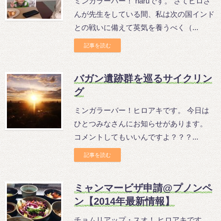
ミンガラーバー！ naruです。 さてヒロさ
んが先生をしている間、私は次の国インド
との戦いに備えて英気を養うべく（...
記事を読む
バガン遺跡群を巡るサイクリン
グ
ミンガラーバー！ヒロアキです。 今日は
ひとつみなさんにお知らせがあります。
コメントしてもいいんですよ？？？...
記事を読む
ミャンマービザ申請@プノンペ
ン【2014年最新情報】
チョムリアップ・スオ！ ヒロアキです