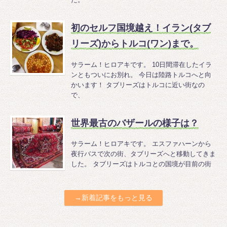
初のセルフ国境越え！イラン(タブ
リーズ)からトルコ(ワン)まで。
サラーム！ヒロアキです。 10日間滞在したイラ
ンともついにお別れ。 今日は陸路トルコへと向
かいます！ タブリーズはトルコに近い街なの
で、
世界最古のバザールの様子は？
サラーム！ヒロアキです。 エスファハーンから
夜行バスで次の街、タブリーズへと移動してきま
した。 タブリーズはトルコとの国境が目前の街
→新着記事をもっと見る