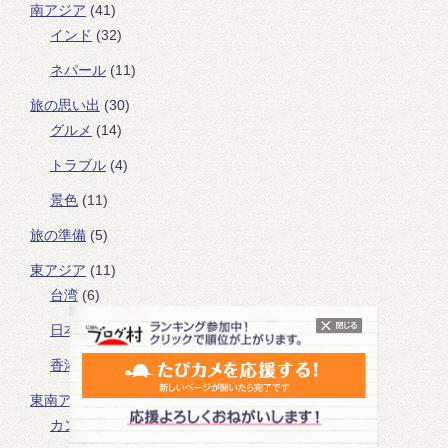
南アジア
(41)
インド
(32)
ネパール
(11)
旅の思い出
(30)
グルメ
(14)
トラブル
(4)
景色
(11)
旅の準備
(5)
東アジア
(11)
台湾
(6)
日本
(1)
香港
(1)
東南アジア
(53)
カンボジア
(8)