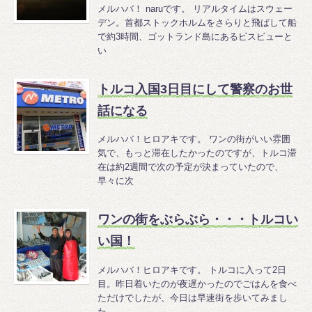
メルハバ！ naruです。 リアルタイムはスウェー
デン。首都ストックホルムをさらりと飛ばして船
で約3時間、ゴットランド島にあるビスビューと
い
トルコ入国3日目にして警察のお世
話になる
メルハバ！ヒロアキです。 ワンの街がいい雰囲
気で、もっと滞在したかったのですが、トルコ滞
在は約2週間で次の予定が決まっていたので、
早々に次
ワンの街をぶらぶら・・・トルコい
い国！
メルハバ！ヒロアキです。 トルコに入って2日
目。昨日着いたのが夜遅かったのでごはんを食べ
ただけでしたが、今日は早速街を歩いてみまし
た。