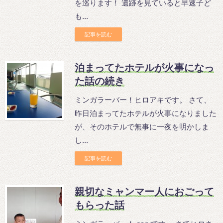
を巡ります！ 遺跡を見ていると早速子ど
も...
記事を読む
泊まってたホテルが火事になっ
た話の続き
ミンガラーバー！ヒロアキです。 さて、
昨日泊まってたホテルが火事になりました
が、そのホテルで無事に一夜を明かしま
し...
記事を読む
親切なミャンマー人におごって
もらった話