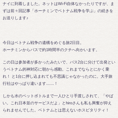
ナイに到着しました。ネットはWi-Fi自体なかったりですが、ま
ずは前々回記事「ホーチミンでベトナム戦争を学ぶ」の続きを
お送りします♪
今日はベトナム戦争の遺構をめぐる旅2日目。
ホーチミンからバスで約1時間半のクチへ向かいます。
この日は参加者が多かったみたいで、バス2台に分けて出発とい
うベトナム的神対応に朝から感動。これまでならとにかく乗
れ！ と1台に押し込まれても不思議じゃなかったのに。大手旅
行社はやっぱり違います……！
しかも水のペットボトルまで一人ひとり手渡しされて、「やば
い。これ日本並のサービスだよ」とhiroさんも私も興奮が抑え
られませんでした。ベトナムとは思えないホスピタリティ！