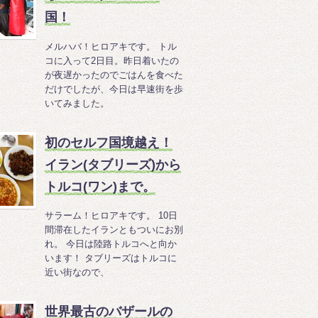
国！
メルハバ！ヒロアキです。 トル
コに入って2日目。昨日着いたの
が夜遅かったのでごはんを食べた
だけでしたが、今日は早速街を歩
いてみました。
初のセルフ国境越え！
イラン(タブリーズ)から
トルコ(ワン)まで。
サラーム！ヒロアキです。 10日
間滞在したイランともついにお別
れ。 今日は陸路トルコへと向か
います！ タブリーズはトルコに
近い街なので、
世界最古のバザールの