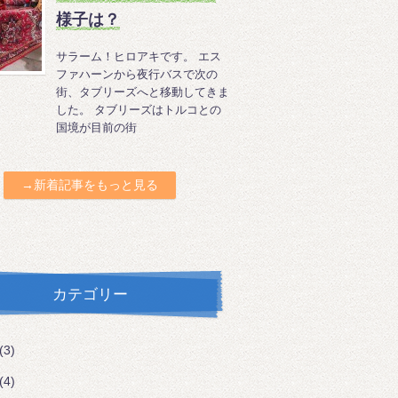
様子は？
サラーム！ヒロアキです。 エス
ファハーンから夜行バスで次の
街、タブリーズへと移動してきま
した。 タブリーズはトルコとの
国境が目前の街
→新着記事をもっと見る
カテゴリー
(3)
(4)