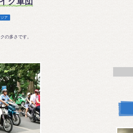
イク軍団
アジア
イクの多さです。
。