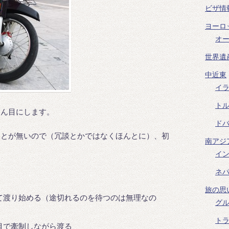
ビザ情
ヨーロ
オ
世界遺
中近東
イ
ト
さん目にします。
ド
ことが無いので（冗談とかではなくほんとに）、初
南アジ
イ
ネ
旅の思
て渡り始める（途切れるのを待つのは無理なの
グ
ト
目で牽制しながら渡る