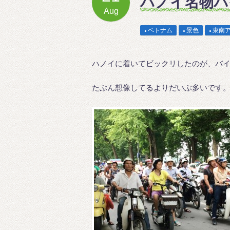
ハノイ名物バ
Aug
ベトナム
景色
東南
ハノイに着いてビックリしたのが、バ
たぶん想像してるよりだいぶ多いです