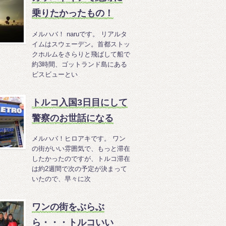
乗りたかったもの！
メルハバ！ naruです。 リアルタ
イムはスウェーデン。首都ストッ
クホルムをさらりと飛ばして船で
約3時間、ゴットランド島にある
ビスビューとい
トルコ入国3日目にして
警察のお世話になる
メルハバ！ヒロアキです。 ワン
の街がいい雰囲気で、もっと滞在
したかったのですが、トルコ滞在
は約2週間で次の予定が決まって
いたので、早々に次
ワンの街をぶらぶ
ら・・・トルコいい