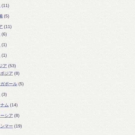
色
(11)
備
(5)
ア
(11)
湾
(6)
本
(1)
港
(1)
ジア
(53)
ンボジア
(8)
ンガポール
(5)
イ
(3)
トナム
(14)
レーシア
(8)
ャンマー
(19)