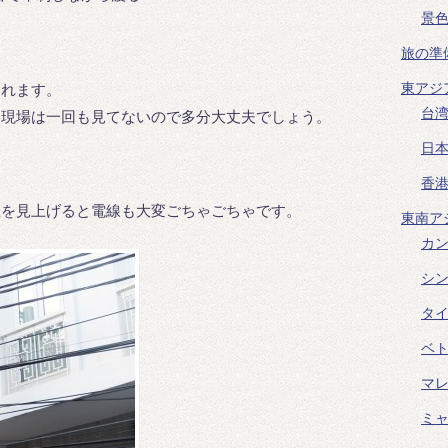
景
旅の準
東アジ
くれます。
台
た現場は一回も見てないので多分大丈夫でしょう。
日
香
上を見上げると電線も大変ごちゃごちゃです。
東南ア
カ
シ
タ
ベ
マ
ミ