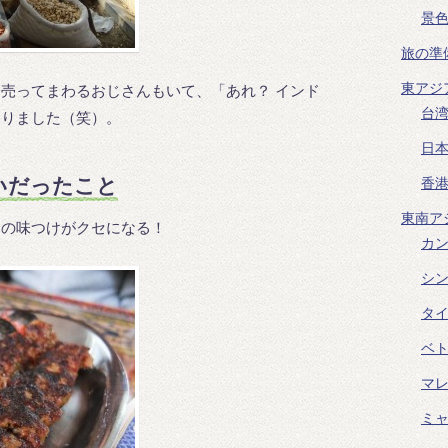
景
旅の準
東アジ
売ってまわるおじさんもいて、「あれ？ インド
台
ありました（笑）。
日
いだったこと
香
東南ア
目の味つけがクセになる！
カ
シ
タ
ベ
マ
ミ