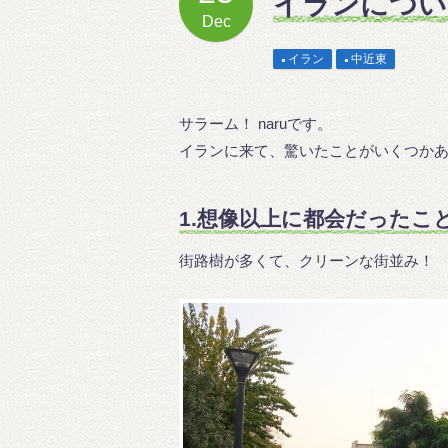
イランについ
Dec
イラン
中近東
サラーム！ naruです。
イランに来て、驚いたことがいくつか
1.想像以上に都会だったこ
街路樹が多くて、クリーンな街並み！