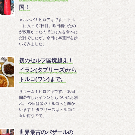
国！
メルハバ！ヒロアキです。 トル
コに入って2日目。昨日着いたの
が夜遅かったのでごはんを食べた
だけでしたが、今日は早速街を歩
いてみました。
初のセルフ国境越え！
イラン(タブリーズ)から
トルコ(ワン)まで。
サラーム！ヒロアキです。 10日
間滞在したイランともついにお別
れ。 今日は陸路トルコへと向か
います！ タブリーズはトルコに
近い街なので、
世界最古のバザールの