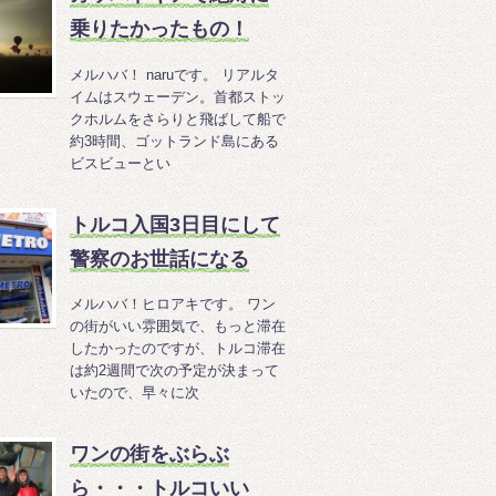
乗りたかったもの！
メルハバ！ naruです。 リアルタ
イムはスウェーデン。首都ストッ
クホルムをさらりと飛ばして船で
約3時間、ゴットランド島にある
ビスビューとい
トルコ入国3日目にして
警察のお世話になる
メルハバ！ヒロアキです。 ワン
の街がいい雰囲気で、もっと滞在
したかったのですが、トルコ滞在
は約2週間で次の予定が決まって
いたので、早々に次
ワンの街をぶらぶ
ら・・・トルコいい