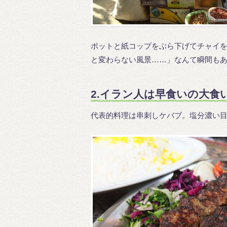
ポットと紙コップをぶら下げてチャイを
と変わらない風景……」なんて瞬間も
2.イラン人は早食いの大食
代表的料理は串刺しケバブ。塩分濃い