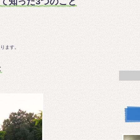
て知った3つのこと
あります。
と