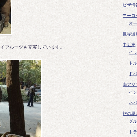
ビザ情
ヨーロ
オ
世界遺
中近東
ライフルーツも充実しています。
イ
ト
ド
南アジ
イ
ネ
旅の思
グ
ト