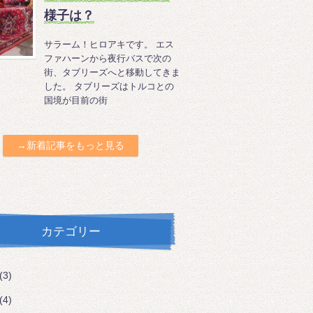
様子は？
サラーム！ヒロアキです。 エス
ファハーンから夜行バスで次の
街、タブリーズへと移動してきま
した。 タブリーズはトルコとの
国境が目前の街
→新着記事をもっと見る
カテゴリー
(3)
(4)