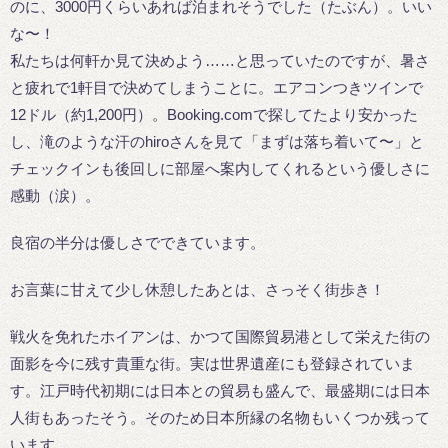
のに、3000円くらいあれば泊まれそうでした（たぶん）。いい
な〜！
私たちは何軒か見て決めよう……と思っていたのですが、暑さ
と疲れで1軒目で決めてしまうことに。エアコンつきツインで
12ドル（約1,200円）。Booking.comで探してたより安かった
し、滝のような汗のhiroさんを見て「まずは落ち着いて〜」と
チェックインも後回しに部屋へ案内してくれるという優しさに
感動（涙）。
良宿の半分は優しさでできています。
お言葉に甘えて少し休憩したあとは、さっそく街歩き！
戦火を免れたホイアンは、かつて国際貿易港として栄えた街の
面影を今に残す貴重な街。実は世界遺産にも登録されていま
す。江戸時代初期には日本との貿易も盛んで、最盛期には日本
人街もあったそう。そのため日本所縁の名物もいくつか残って
います。