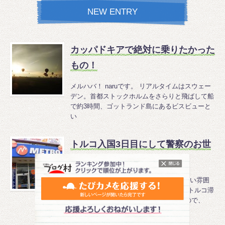
NEW ENTRY
カッパドキアで絶対に乗りたかった
もの！
メルハバ！ naruです。 リアルタイムはスウェー
デン。首都ストックホルムをさらりと飛ばして船
で約3時間、ゴットランド島にあるビスビューと
い
トルコ入国3日目にして警察のお世
話になる
メルハバ！ヒロアキです。 ワンの街がいい雰囲
気で、もっと滞在したかったのですが、トルコ滞
在は約2週間で次の予定が決まっていたので、
早々に次