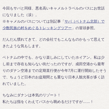
今回もサパと同様、悪名高いキャメルトラベルのバスにお世話
になりました（涙）。
※キャメルのバスについては別記事「
サパ（ベトナム北部）で
少数民族の村をめぐるトレッキングツアー
」の冒頭参照。
だんだん慣れてきて、どの会社でもこんなものかもって思えて
きたような気もします。
ベトナムの中でも、かなり楽しみにしていたホイアン。私は少
し前まで存在も知らない街だったのですが、成田空港から最寄
りのダナン空港までの定期直行便が今年7月に運行開始したそう
で、ちょうど日本のお盆期間とも重なり日本人観光客が多く訪
れていました。
ちなみにダナンは本気のリゾート！
私たちは指をくわえてバスから眺めるだけですが……！