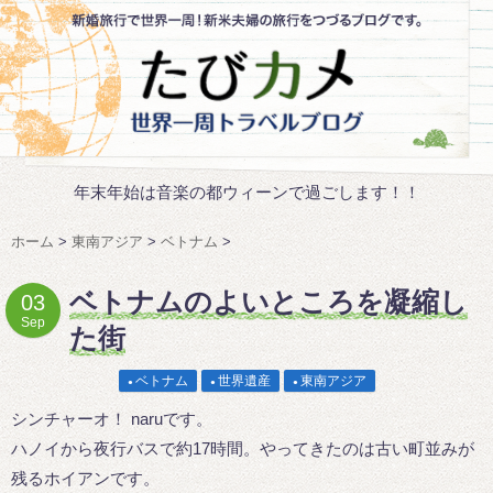
年末年始は音楽の都ウィーンで過ごします！！
ホーム
>
東南アジア
>
ベトナム
>
ベトナムのよいところを凝縮し
03
Sep
た街
ベトナム
世界遺産
東南アジア
シンチャーオ！ naruです。
ハノイから夜行バスで約17時間。やってきたのは古い町並みが
残るホイアンです。