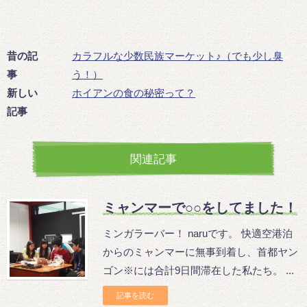
昔の記
カラフルな少数民族マーケット♪（でも少し臭
事
う！）
新しい
ホイアンの食の秘密って？
記事
関連記事
ミャンマーで○○をしてました！
ミンガラーバー！ naruです。 快適空港泊
からのミャンマーに無事到着し、首都ヤン
ゴン※には合計9日間滞在した私たち。 ...
記事を読む