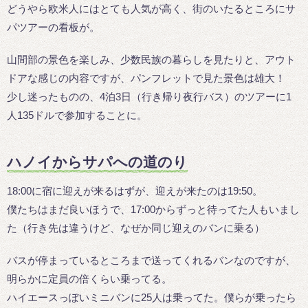
どうやら欧米人にはとても人気が高く、街のいたるところにサ
パツアーの看板が。
山間部の景色を楽しみ、少数民族の暮らしを見たりと、アウト
ドアな感じの内容ですが、パンフレットで見た景色は雄大！
少し迷ったものの、4泊3日（行き帰り夜行バス）のツアーに1
人135ドルで参加することに。
ハノイからサパへの道のり
18:00に宿に迎えが来るはずが、迎えが来たのは19:50。
僕たちはまだ良いほうで、17:00からずっと待ってた人もいまし
た（行き先は違うけど、なぜか同じ迎えのバンに乗る）
バスが停まっているところまで送ってくれるバンなのですが、
明らかに定員の倍くらい乗ってる。
ハイエースっぽいミニバンに25人は乗ってた。僕らが乗ったら