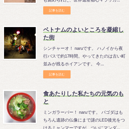
記事を読む
ベトナムのよいところを凝縮し
た街
シンチャーオ！ naruです。 ハノイから夜
行バスで約17時間。やってきたのは古い町
並みが残るホイアンです。 今...
記事を読む
食あたりした私たちの元気のも
と
ミンガラーバー！ naruです。 パゴダはも
ちろん遺跡の仏像にまで謎のLED後光をつ
けるミャンマーですが、ついにマンダ...