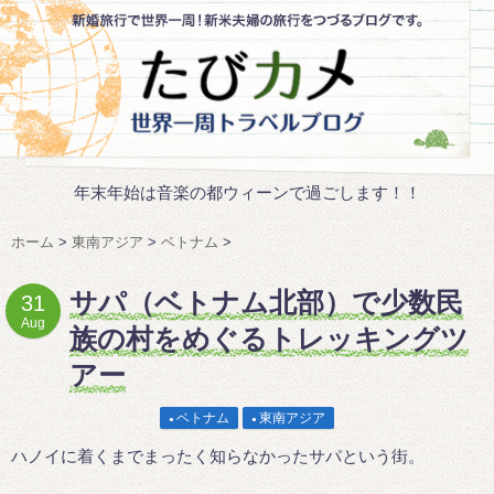
年末年始は音楽の都ウィーンで過ごします！！
ホーム
>
東南アジア
>
ベトナム
>
サパ（ベトナム北部）で少数民
31
Aug
族の村をめぐるトレッキングツ
アー
ベトナム
東南アジア
ハノイに着くまでまったく知らなかったサパという街。