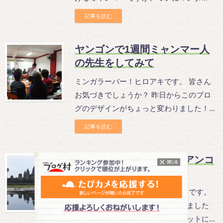
記事を読む
ヤンゴンで1週間ミャンマー人
の先生をしてみて
ミンガラーバー！ヒロアキです。 皆さん
お気づきでしょうか？ 昨日からこのブロ
グのデザインがちょっと変わりました！...
記事を読む
本格遺跡サイクリング『アンコ
ールワット』
チョムリアップ・スオ！ ヒロアキです。
昨日はベンメリア遺跡に行ってきました
が、今日はいよいよアンコールワットに...