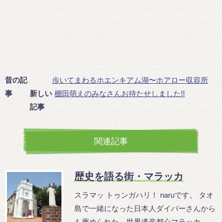
昔の記
歩いてまわるホエンキアム湖〜ホアロー収容所
事
新しい
棚田萌えのみなさんお待たせしました!!
記事
関連記事
歴史を語る街・マラッカ
スラマッ トゥンガハリ！ naruです。 タオ
島で一緒になった日本人ダイバーさんから
も薦められた、世界遺産都心マラッカ...