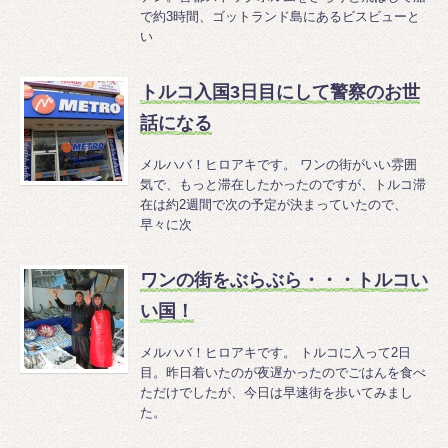
で約3時間、ゴットランド島にあるビスビューと
い
トルコ入国3日目にして警察のお世
話になる
メルハバ！ヒロアキです。 ワンの街がいい雰囲
気で、もっと滞在したかったのですが、トルコ滞
在は約2週間で次の予定が決まっていたので、
早々に次
ワンの街をぶらぶら・・・トルコい
い国！
メルハバ！ヒロアキです。 トルコに入って2日
目。昨日着いたのが夜遅かったのでごはんを食べ
ただけでしたが、今日は早速街を歩いてみまし
た。