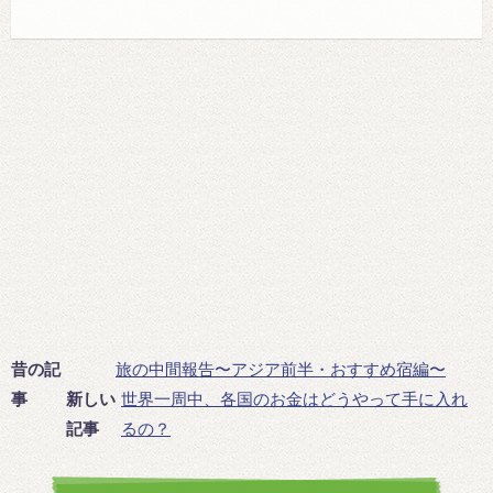
昔の記
旅の中間報告〜アジア前半・おすすめ宿編〜
事
新しい
世界一周中、各国のお金はどうやって手に入れ
記事
るの？