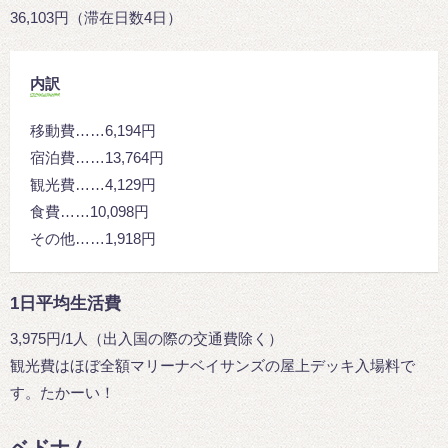
36,103円（滞在日数4日）
内訳
移動費……6,194円
宿泊費……13,764円
観光費……4,129円
食費……10,098円
その他……1,918円
1日平均生活費
3,975円/1人（出入国の際の交通費除く）
観光費はほぼ全額マリーナベイサンズの屋上デッキ入場料で
す。たかーい！
ベドナム