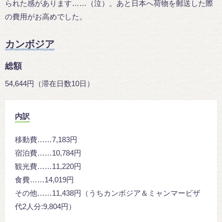
られた感があります……（泣）。あと日本へ荷物を郵送した際
の費用がお高めでした。
カンボジア
総額
54,644円（滞在日数10日）
内訳
移動費……7,183円
宿泊費……10,784円
観光費……11,220円
食費……14,019円
その他……11,438円（うちカンボジア＆ミャンマービザ
代2人分:9,804円）