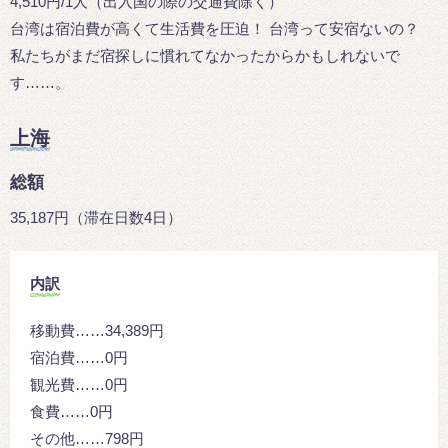
4,510円/1人（出入国の際の交通費除く）
台湾は宿泊費が高くて生活費を圧迫！ 台湾って安宿ないの？
私たちがまだ宿探しに慣れてなかったからかもしれないで
す……。
上海
総額
35,187円（滞在日数4日）
内訳
移動費……34,389円
宿泊費……0円
観光費……0円
食費……0円
その他……798円