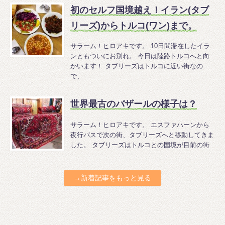
初のセルフ国境越え！イラン(タブ
リーズ)からトルコ(ワン)まで。
サラーム！ヒロアキです。 10日間滞在したイラ
ンともついにお別れ。 今日は陸路トルコへと向
かいます！ タブリーズはトルコに近い街なの
で、
世界最古のバザールの様子は？
サラーム！ヒロアキです。 エスファハーンから
夜行バスで次の街、タブリーズへと移動してきま
した。 タブリーズはトルコとの国境が目前の街
→新着記事をもっと見る