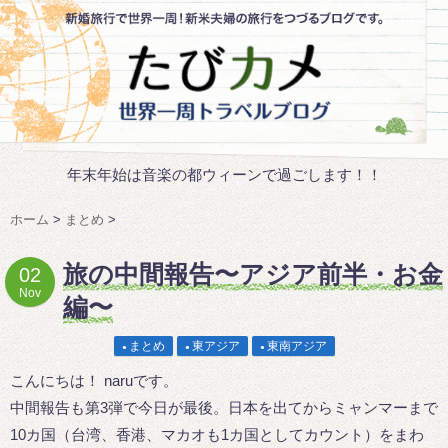
年末年始は音楽の都ウィーンで過ごします！！
ホーム
>
まとめ
>
旅の中間報告〜アジア前半・お金
02
Nov
編〜
まとめ
東アジア
東南アジア
こんにちは！ naruです。
中間報告も第3弾で今日が最後。日本を出てからミャンマーまで
10カ国（台湾、香港、マカオも1カ国としてカウント）をまわ