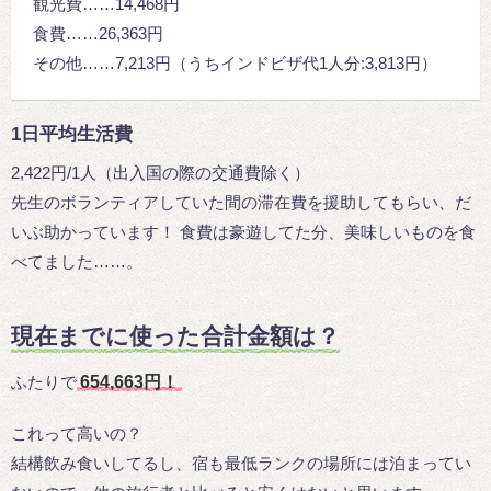
観光費……14,468円
食費……26,363円
その他……7,213円（うちインドビザ代1人分:3,813円）
1日平均生活費
2,422円/1人（出入国の際の交通費除く）
先生のボランティアしていた間の滞在費を援助してもらい、だ
いぶ助かっています！ 食費は豪遊してた分、美味しいものを食
べてました……。
現在までに使った合計金額は？
ふたりで
654,663円！
これって高いの？
結構飲み食いしてるし、宿も最低ランクの場所には泊まってい