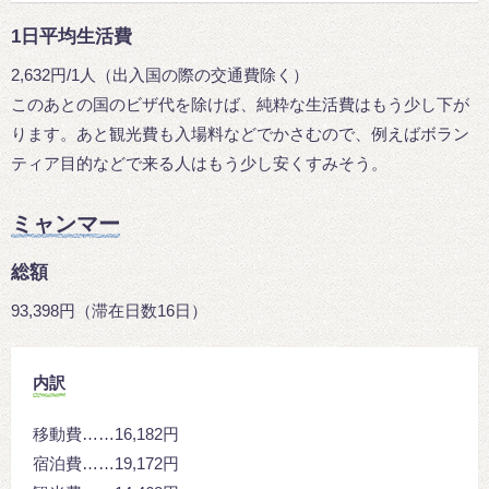
1日平均生活費
2,632円/1人（出入国の際の交通費除く）
このあとの国のビザ代を除けば、純粋な生活費はもう少し下が
ります。あと観光費も入場料などでかさむので、例えばボラン
ティア目的などで来る人はもう少し安くすみそう。
ミャンマー
総額
93,398円（滞在日数16日）
内訳
移動費……16,182円
宿泊費……19,172円