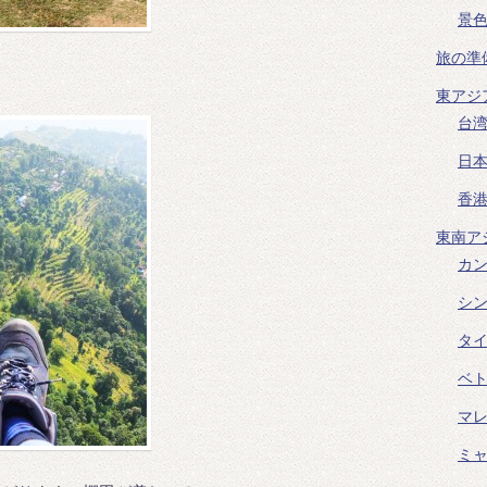
景
旅の準
東アジ
台
日
香
東南ア
カ
シ
タ
ベ
マ
ミ