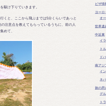
ビザ情
丘を駆け下りていきます。
ヨーロ
オ
行くと、ここから飛ぶまでは5分くらいであっと
陸の注意点を教えてもらっているうちに、前の人
世界遺
を集めて、
中近東
イ
ト
ド
南アジ
イ
ネ
旅の思
グ
ト