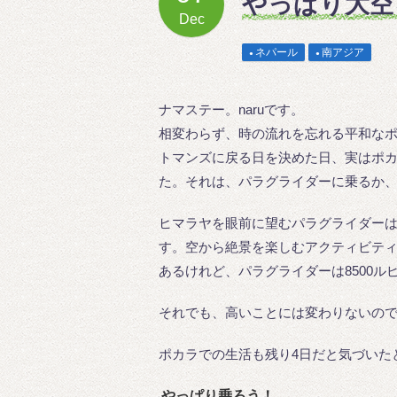
やっぱり大空
Dec
ネパール
南アジア
ナマステー。naruです。
相変わらず、時の流れを忘れる平和な
トマンズに戻る日を決めた日、実はポ
た。それは、パラグライダーに乗るか
ヒマラヤを眼前に望むパラグライダー
す。空から絶景を楽しむアクティビテ
あるけれど、パラグライダーは8500ルピ
それでも、高いことには変わりないの
ポカラでの生活も残り4日だと気づいた
やっぱり乗ろう！