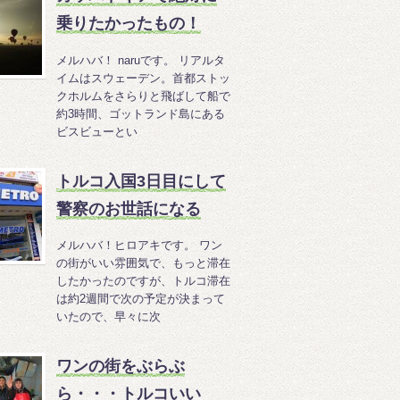
乗りたかったもの！
メルハバ！ naruです。 リアルタ
イムはスウェーデン。首都ストッ
クホルムをさらりと飛ばして船で
約3時間、ゴットランド島にある
ビスビューとい
トルコ入国3日目にして
警察のお世話になる
メルハバ！ヒロアキです。 ワン
の街がいい雰囲気で、もっと滞在
したかったのですが、トルコ滞在
は約2週間で次の予定が決まって
いたので、早々に次
ワンの街をぶらぶ
ら・・・トルコいい