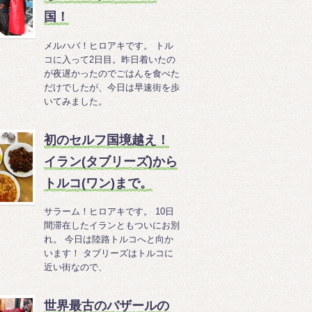
国！
メルハバ！ヒロアキです。 トル
コに入って2日目。昨日着いたの
が夜遅かったのでごはんを食べた
だけでしたが、今日は早速街を歩
いてみました。
初のセルフ国境越え！
イラン(タブリーズ)から
トルコ(ワン)まで。
サラーム！ヒロアキです。 10日
間滞在したイランともついにお別
れ。 今日は陸路トルコへと向か
います！ タブリーズはトルコに
近い街なので、
世界最古のバザールの