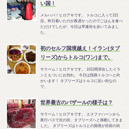
い国！
メルハバ！ヒロアキです。 トルコに入って2日
目。昨日着いたのが夜遅かったのでごはんを食べ
ただけでしたが、今日は早速街を歩いてみまし
た。
初のセルフ国境越え！イラン(タブ
リーズ)からトルコ(ワン)まで。
サラーム！ヒロアキです。 10日間滞在したイラ
ンともついにお別れ。 今日は陸路トルコへと向
かいます！ タブリーズはトルコに近い街なの
で、
世界最古のバザールの様子は？
サラーム！ヒロアキです。 エスファハーンから
夜行バスで次の街、タブリーズへと移動してきま
した。 タブリーズはトルコとの国境が目前の街