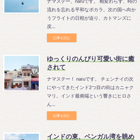
ナマステー。naruです。 相変わらず、時の
流れを忘れる平和なポカラ。次の国へ向か
うフライトの日程が迫り、カトマンズに
戻...
記事を読む
ゆっくりのんびり可愛い街に癒
されて
ナマステー！ naruです。 チェンナイの次
にやってきたインド2つ目の街はカニャク
マリ。インド最南端という響きにヒロさ
ん...
記事を読む
インドの東、ベンガル湾を眺め