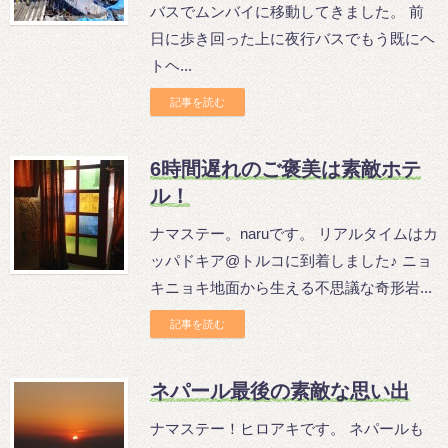
バスでムンバイに移動してきました。 前
日に歩き回った上に夜行バスでもう既にヘ
トヘ...
記事を読む
6時間遅れのご褒美は素敵ホテ
ル！
ナマステー。naruです。 リアルタイムはカ
ッパドキア@トルコに到着しました♪ ニョ
キニョキ地面から生える不思議な奇形岩...
記事を読む
ネパール最後の素敵な思い出
ナマステー！ヒロアキです。 ネパールも