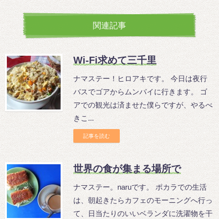
関連記事
Wi-Fi求めて三千里
ナマステー！ヒロアキです。 今日は夜行
バスでゴアからムンバイに行きます。 ゴ
アでの観光は済ませた僕らですが、やるべ
きこ...
記事を読む
世界の食が集まる場所で
ナマステー。naruです。 ポカラでの生活
は、朝起きたらカフェのモーニングへ行っ
て、日当たりのいいベランダに洗濯物を干