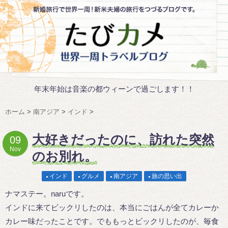
年末年始は音楽の都ウィーンで過ごします！！
ホーム
>
南アジア
>
インド
>
大好きだったのに、訪れた突然
09
Nov
のお別れ。
インド
グルメ
南アジア
旅の思い出
ナマステー。naruです。
インドに来てビックリしたのは、本当にごはんが全てカレーか
カレー味だったことです。でももっとビックリしたのが、毎食