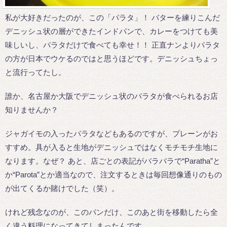
私が大好きだったのが、この「パラタ」！ バターを練りこんだ
デニッシュ状の層ができたインドパンで、カレーをつけても美
味しいし、パラタだけで食べても幸せ！！ 正直ナンよりパラタ
の方が日本でウケるのではと思うほどです。デニッシュちょっ
と流行ってたし。
誰か、名古屋か大阪でデニッシュ状のパラタが食べられるお店
知りませんか？
ジャガイモの入ったパラタなどもあるのですが、プレーンがお
すすめ。具が入ると生地がデニッシュではなくモチモチ生地に
なります。なぜ？ あと、店ごとの表記がバラバラで“Paratha”と
か“Parota”とか適当なので、注文するときは毎回想像通りのもの
が出てくるか賭けでした（笑）。
けれど残念なのが、このパンだけ、このあと街を移動したら全
く違う料理になってきてしまったんです……。